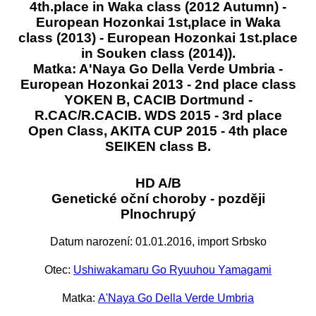
4th.place in Waka class (2012 Autumn) -
European Hozonkai 1st,place in Waka
class (2013) - European Hozonkai 1st.place
in Souken class (2014)).
Matka: A'Naya Go Della Verde Umbria -
European Hozonkai 2013 - 2nd place class
YOKEN B, CACIB Dortmund -
R.CAC/R.CACIB. WDS 2015 - 3rd place
Open Class, AKITA CUP 2015 - 4th place
SEIKEN class B.
HD A/B
Genetické oční choroby - později
Plnochrupý
Datum narození: 01.01.2016, import Srbsko
Otec:
Ushiwakamaru Go Ryuuhou Yamagami
Matka:
A'Naya Go Della Verde Umbria