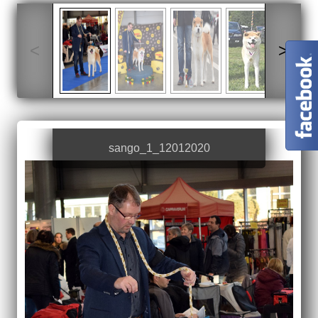
<
>
sango_1_12012020